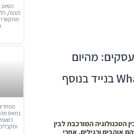
הסיוט ש
פצצה, הלי
ה
ה החדשה של Meta לעסקים: מהיום
אפשר לעבוד עם WhatsApp API בנייד בנוסף
מפחדים 
נמאס מהחס
כשעושי
הטכנולוגיה המורכבת לבין
ומקבלים 
 אוהבים ורגילים. אחרי