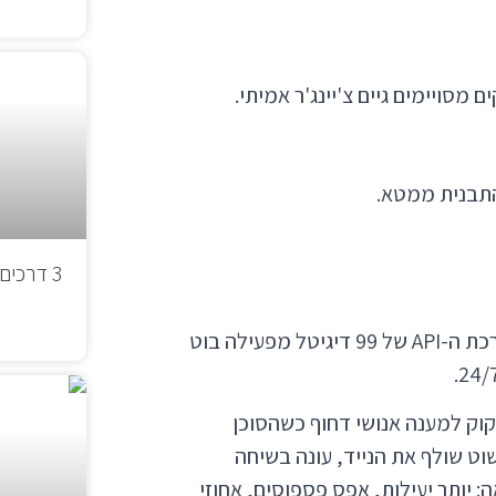
מסויימים גיים צ'יינג'ר אמיתי.
 התבנית ממטא.
3 דרכי
דמיינו מנהל סוכנות נסיעות או חברת נדל"ן. מצד אחד, מערכת ה-API של 99 דיגיטל מפעילה בוט
קוק למענה אנושי דחוף כשהסוכן
ט שולף את הנייד, עונה בשיחה
 יותר יעילות, אפס פספוסים, אחוזי