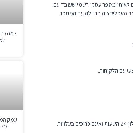
מכשירים ניידים שונים לאותו מספר עסקי רשמי שעובד עם
לעבוד איתו באפליקציית Whatsapp Business, לצד האפליקציה הרגילה עם המספר
למה כדא
לאו
י עם הלקוחות.
עמק המו
בניגוד ל-API הרגיל, מענה ויוזמה מהנייד אינם מוגבלים לחלון 24 השעות ואינם כרוכים בעלויות
המלא