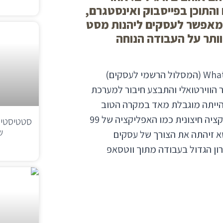
התוכן בפייסבוק ואינסטגרם,
מאפשר לעסקים ליהנות מסט
 הרשמי, מבלי לוותר על העבודה הנוחה
בשנים האחרונות, בעלי עסקים שרצו להתקדם ל-WhatsApp API (המסלול הרשמי לעסקים)
 הווירטואלי והתבצע חיבור למערכת
ה בטלפון הייתה מוגבלת מאד במקרה הטוב
ובלתי אפשרית ברוב המקרים. ניתן היה להתעדכן דרך אפליקציה חיצונית כמו האפליקציה של 99
סטטיסטיק
ש
טא זיהתה את הצורך של עסקים
ון הגדול בעבודה מתוך ווטסאפ