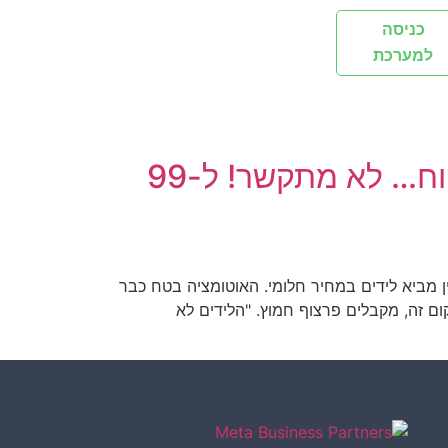
כניסה
למערכת
הסיוט של אנשי השיווק: הקמפיין פצצה, הלידים מדויקים, והלקוח… לא מתקשר! ל-99
ין מביא לידים במחיר חלומי. האוטומציה בטח כבר
ם זה, מקבלים פרצוף חמוץ. "הלידים לא