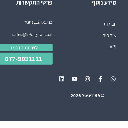
מידע נוסף
פרטי התקשרות
בני גאון 12, נתניה
חבילות
sales@99digital.co.il
שותפים
API
לשיחת הדגמה
077-9031111
© 99 דיגיטל 2026