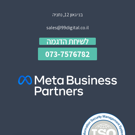
בני גאון 12, נתניה
sales@99digital.co.il
לשיחת הדגמה
073-7576782